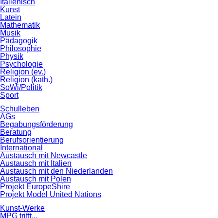
Italienisch
Kunst
Latein
Mathematik
Musik
Pädagogik
Philosophie
Physik
Psychologie
Religion (ev.)
Religion (kath.)
SoWi/Politik
Sport
Schulleben
AGs
Begabungsförderung
Beratung
Berufsorientierung
International
Austausch mit Newcastle
Austausch mit Italien
Austausch mit den Niederlanden
Austausch mit Polen
Projekt EuropeShire
Projekt Model United Nations
Kunst-Werke
MPG trifft...