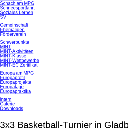
Schach am MPG
Schneesportfahrt
Soziales Lernen
SV
Gemeinschaft
Ehemaligen
Förderverein
Schwerpunkte
MINT
MINT-Aktivitäten
MINT-Klasse
MINT-Wettbewerbe
MINT-EC Zertifikat
Europa am MPG
Europaprofil
Europaprojekte
Europatage
Europapraktika
Intern
Galerie
Downloads
3x3 Basketball-Turnier in Glad