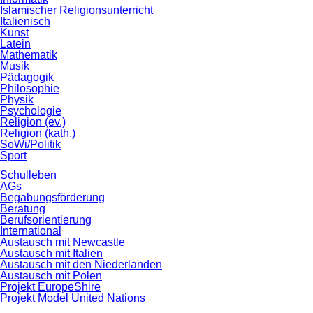
Islamischer Religionsunterricht
Italienisch
Kunst
Latein
Mathematik
Musik
Pädagogik
Philosophie
Physik
Psychologie
Religion (ev.)
Religion (kath.)
SoWi/Politik
Sport
Schulleben
AGs
Begabungsförderung
Beratung
Berufsorientierung
International
Austausch mit Newcastle
Austausch mit Italien
Austausch mit den Niederlanden
Austausch mit Polen
Projekt EuropeShire
Projekt Model United Nations