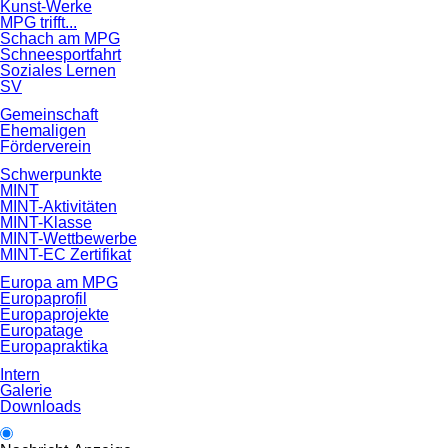
Kunst-Werke
MPG trifft...
Schach am MPG
Schneesportfahrt
Soziales Lernen
SV
Gemeinschaft
Ehemaligen
Förderverein
Schwerpunkte
MINT
MINT-Aktivitäten
MINT-Klasse
MINT-Wettbewerbe
MINT-EC Zertifikat
Europa am MPG
Europaprofil
Europaprojekte
Europatage
Europapraktika
Intern
Galerie
Downloads