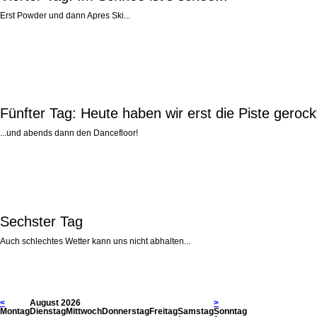
Erst Powder und dann Apres Ski...
Fünfter Tag: Heute haben wir erst die Piste gerockt
...und abends dann den Dancefloor!
Sechster Tag
Auch schlechtes Wetter kann uns nicht abhalten...
<
August 2026
>
Mo
ntag
Di
enstag
Mi
ttwoch
Do
nnerstag
Fr
eitag
Sa
mstag
So
nntag