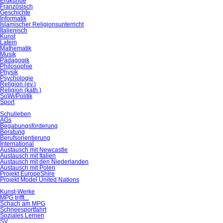
Erdkunde
Französisch
Geschichte
Informatik
Islamischer Religionsunterricht
Italienisch
Kunst
Latein
Mathematik
Musik
Pädagogik
Philosophie
Physik
Psychologie
Religion (ev.)
Religion (kath.)
SoWi/Politik
Sport
Schulleben
AGs
Begabungsförderung
Beratung
Berufsorientierung
International
Austausch mit Newcastle
Austausch mit Italien
Austausch mit den Niederlanden
Austausch mit Polen
Projekt EuropeShire
Projekt Model United Nations
Kunst-Werke
MPG trifft...
Schach am MPG
Schneesportfahrt
Soziales Lernen
SV