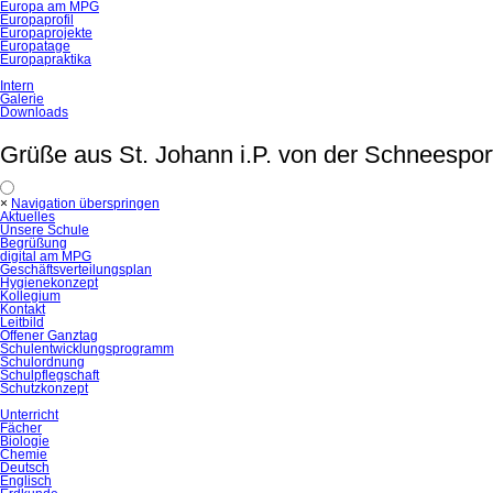
Europa am MPG
Europaprofil
Europaprojekte
Europatage
Europapraktika
Intern
Galerie
Downloads
Grüße aus St. Johann i.P. von der Schneesport
×
Navigation überspringen
Aktuelles
Unsere Schule
Begrüßung
digital am MPG
Geschäftsverteilungsplan
Hygienekonzept
Kollegium
Kontakt
Leitbild
Offener Ganztag
Schulentwicklungsprogramm
Schulordnung
Schulpflegschaft
Schutzkonzept
Unterricht
Fächer
Biologie
Chemie
Deutsch
Englisch