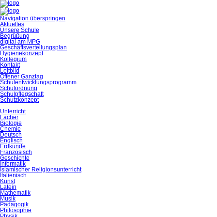
Navigation überspringen
Aktuelles
Unsere Schule
Begrüßung
digital am MPG
Geschäftsverteilungsplan
Hygienekonzept
Kollegium
Kontakt
Leitbild
Offener Ganztag
Schulentwicklungsprogramm
Schulordnung
Schulpflegschaft
Schutzkonzept
Unterricht
Fächer
Biologie
Chemie
Deutsch
Englisch
Erdkunde
Französisch
Geschichte
Informatik
Islamischer Religionsunterricht
Italienisch
Kunst
Latein
Mathematik
Musik
Pädagogik
Philosophie
Physik