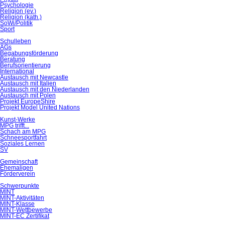
Psychologie
Religion (ev.)
Religion (kath.)
SoWi/Politik
Sport
Schulleben
AGs
Begabungsförderung
Beratung
Berufsorientierung
International
Austausch mit Newcastle
Austausch mit Italien
Austausch mit den Niederlanden
Austausch mit Polen
Projekt EuropeShire
Projekt Model United Nations
Kunst-Werke
MPG trifft...
Schach am MPG
Schneesportfahrt
Soziales Lernen
SV
Gemeinschaft
Ehemaligen
Förderverein
Schwerpunkte
MINT
MINT-Aktivitäten
MINT-Klasse
MINT-Wettbewerbe
MINT-EC Zertifikat