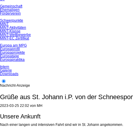
Gemeinschaft
Ehemaligen
Förderverein
Schwerpunkte
MINT
MINT-Aktivitäten
MINT-Klasse
MINT-Wettbewerbe
MINT-EC Zertifikat
Europa am MPG
Europaprofil
Europaprojekte
Europatage
Europapraktika
Intern
Galerie
Downloads
Nachricht-Anzeige
Grüße aus St. Johann i.P. von der Schneesport
2023-03-25 22:02
von
MH
Unsere Ankunft
Nach einer langen und intensiven Fahrt sind wir in St. Johann angekommen.