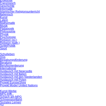
Erdkunde
Französisch
Geschichte
Informatik
Islamischer Religionsunterricht
Italienisch
Kunst
Latein
Mathematik
Musik
Pädagogik
Philosophie
Physik
Psychologie
Religion (ev.)
Religion (kath.)
SoWi/Politik
Sport
Schulleben
AGs
Begabungsförderung
Beratung
Berufsorientierung
International
Austausch mit Newcastle
Austausch mit Italien
Austausch mit den Niederlanden
Austausch mit Polen
Projekt EuropeShire
Projekt Model United Nations
Kunst-Werke
MPG trifft...
Schach am MPG
Schneesportfahrt
Soziales Lernen
SV