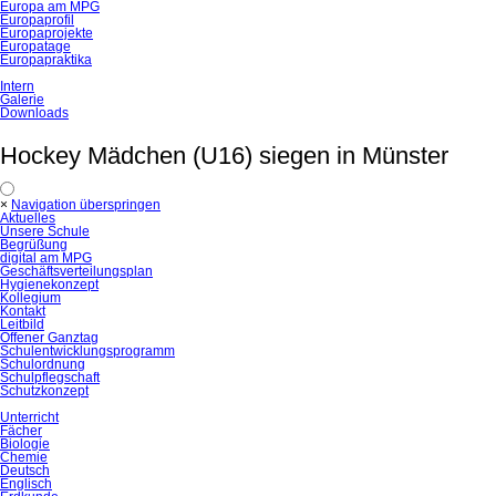
Europa am MPG
Europaprofil
Europaprojekte
Europatage
Europapraktika
Intern
Galerie
Downloads
Hockey Mädchen (U16) siegen in Münster
×
Navigation überspringen
Aktuelles
Unsere Schule
Begrüßung
digital am MPG
Geschäftsverteilungsplan
Hygienekonzept
Kollegium
Kontakt
Leitbild
Offener Ganztag
Schulentwicklungsprogramm
Schulordnung
Schulpflegschaft
Schutzkonzept
Unterricht
Fächer
Biologie
Chemie
Deutsch
Englisch