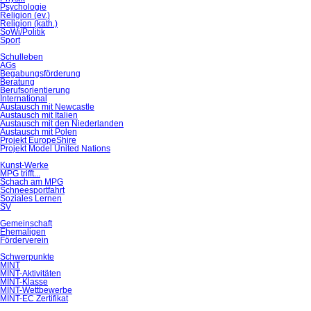
Psychologie
Religion (ev.)
Religion (kath.)
SoWi/Politik
Sport
Schulleben
AGs
Begabungsförderung
Beratung
Berufsorientierung
International
Austausch mit Newcastle
Austausch mit Italien
Austausch mit den Niederlanden
Austausch mit Polen
Projekt EuropeShire
Projekt Model United Nations
Kunst-Werke
MPG trifft...
Schach am MPG
Schneesportfahrt
Soziales Lernen
SV
Gemeinschaft
Ehemaligen
Förderverein
Schwerpunkte
MINT
MINT-Aktivitäten
MINT-Klasse
MINT-Wettbewerbe
MINT-EC Zertifikat