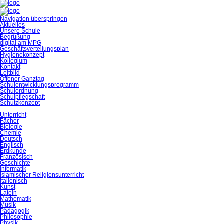
Navigation überspringen
Aktuelles
Unsere Schule
Begrüßung
digital am MPG
Geschäftsverteilungsplan
Hygienekonzept
Kollegium
Kontakt
Leitbild
Offener Ganztag
Schulentwicklungsprogramm
Schulordnung
Schulpflegschaft
Schutzkonzept
Unterricht
Fächer
Biologie
Chemie
Deutsch
Englisch
Erdkunde
Französisch
Geschichte
Informatik
Islamischer Religionsunterricht
Italienisch
Kunst
Latein
Mathematik
Musik
Pädagogik
Philosophie
Physik