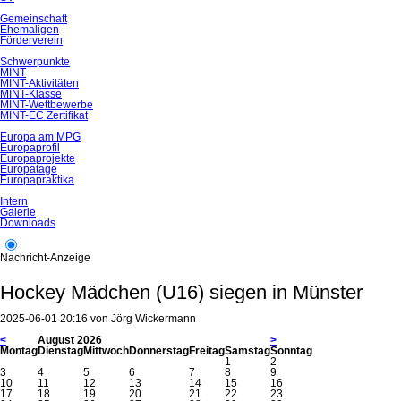
Gemeinschaft
Ehemaligen
Förderverein
Schwerpunkte
MINT
MINT-Aktivitäten
MINT-Klasse
MINT-Wettbewerbe
MINT-EC Zertifikat
Europa am MPG
Europaprofil
Europaprojekte
Europatage
Europapraktika
Intern
Galerie
Downloads
Nachricht-Anzeige
Hockey Mädchen (U16) siegen in Münster
2025-06-01 20:16
von
Jörg Wickermann
<
August 2026
>
Mo
ntag
Di
enstag
Mi
ttwoch
Do
nnerstag
Fr
eitag
Sa
mstag
So
nntag
1
2
3
4
5
6
7
8
9
10
11
12
13
14
15
16
17
18
19
20
21
22
23