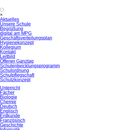
Navigation
×
überspringen
Aktuelles
Unsere Schule
Begrüßung
digital am MPG
Geschäftsverteilungsplan
Hygienekonzept
Kollegium
Kontakt
Leitbild
Offener Ganztag
Schulentwicklungsprogramm
Schulordnung
Schulpflegschaft
Schutzkonzept
Unterricht
Fächer
Biologie
Chemie
Deutsch
Englisch
Erdkunde
Französisch
Geschichte
Informatik