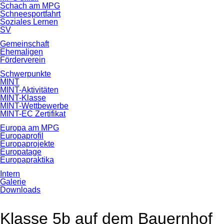
Schach am MPG
Schneesportfahrt
Soziales Lernen
SV
Gemeinschaft
Ehemaligen
Förderverein
Schwerpunkte
MINT
MINT-Aktivitäten
MINT-Klasse
MINT-Wettbewerbe
MINT-EC Zertifikat
Europa am MPG
Europaprofil
Europaprojekte
Europatage
Europapraktika
Intern
Galerie
Downloads
Klasse 5b auf dem Bauernhof