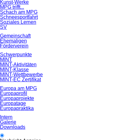
Kunst-Werke
MPG trifft...
Schach am MPG
Schneesportfahrt
Soziales Lernen
SV
Gemeinschaft
Ehemaligen
Förderverein
Schwerpunkte
MINT
MINT-Aktivitäten
MINT-Klasse
MINT-Wettbewerbe
MINT-EC Zertifikat
Europa am MPG
Europaprofil
Europaprojekte
Europatage
Europapraktika
Intern
Galerie
Downloads