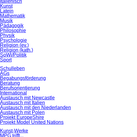
Italienisch
Kunst
Latein
Mathematik
Musik
Pädagogik
Philosophie
Physik
Psychologie
Religion (ev.)
Religion (kath.)
SoWi/Politik
Sport
Schulleben
AGs
Begabungsförderung
Beratung
Berufsorientierung
International
Austausch mit Newcastle
Austausch mit Italien
Austausch mit den Niederlanden
Austausch mit Polen
Projekt EuropeShire
Projekt Model United Nations
Kunst-Werke
MPG trifft...