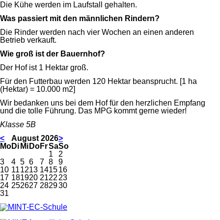
Die Kühe werden im Laufstall gehalten.
Was passiert mit den männlichen Rindern?
Die Rinder werden nach vier Wochen an einen anderen
Betrieb verkauft.
Wie groß ist der Bauernhof?
Der Hof ist 1 Hektar groß.
Für den Futterbau werden 120 Hektar beansprucht. [1 ha
(Hektar) = 10.000 m2]
Wir bedanken uns bei dem Hof für den herzlichen Empfang
und die tolle Führung. Das MPG kommt gerne wieder!
Klasse 5B
<
August 2026
>
ntag
enstag
ttwoch
nnerstag
eitag
mstag
nntag
Mo
Di
Mi
Do
Fr
Sa
So
1
2
3
4
5
6
7
8
9
10
11
12
13
14
15
16
17
18
19
20
21
22
23
24
25
26
27
28
29
30
31