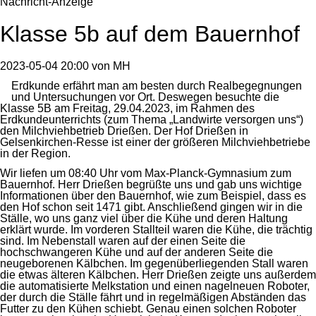
Nachricht-Anzeige
Klasse 5b auf dem Bauernhof
2023-05-04 20:00
von
MH
Erdkunde erfährt man am besten durch Realbegegnungen
und Untersuchungen vor Ort. Deswegen besuchte die
Klasse 5B am Freitag, 29.04.2023, im Rahmen des
Erdkundeunterrichts (zum Thema „Landwirte versorgen uns“)
den Milchviehbetrieb Drießen. Der Hof Drießen in
Gelsenkirchen-Resse ist einer der größeren Milchviehbetriebe
in der Region.
Wir liefen um 08:40 Uhr vom Max-Planck-Gymnasium zum
Bauernhof. Herr Drießen begrüßte uns und gab uns wichtige
Informationen über den Bauernhof, wie zum Beispiel, dass es
den Hof schon seit 1471 gibt. Anschließend gingen wir in die
Ställe, wo uns ganz viel über die Kühe und deren Haltung
erklärt wurde. Im vorderen Stallteil waren die Kühe, die trächtig
sind. Im Nebenstall waren auf der einen Seite die
hochschwangeren Kühe und auf der anderen Seite die
neugeborenen Kälbchen. Im gegenüberliegenden Stall waren
die etwas älteren Kälbchen. Herr Drießen zeigte uns außerdem
die automatisierte Melkstation und einen nagelneuen Roboter,
der durch die Ställe fährt und in regelmäßigen Abständen das
Futter zu den Kühen schiebt. Genau einen solchen Roboter