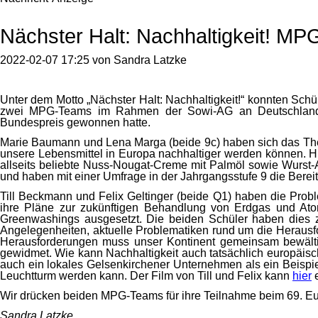
Nächster Halt: Nachhaltigkeit! M
2022-02-07 17:25
von
Sandra Latzke
Unter dem Motto „Nächster Halt: Nachhaltigkeit!“ konnten Sc
zwei MPG-Teams im Rahmen der Sowi-AG an Deutschlands
Bundespreis gewonnen hatte.
Marie Baumann und Lena Marga (beide 9c) haben sich das Thema 
unsere Lebensmittel in Europa nachhaltiger werden können. Hier
allseits beliebte Nuss-Nougat-Creme mit Palmöl sowie Wurst-Au
und haben mit einer Umfrage in der Jahrgangsstufe 9 die Berei
Till Beckmann und Felix Geltinger (beide Q1) haben die Prob
ihre Pläne zur zukünftigen Behandlung von Erdgas und Atomk
Greenwashings ausgesetzt. Die beiden Schüler haben dies 
Angelegenheiten, aktuelle Problematiken rund um die Herausfo
Herausforderungen muss unser Kontinent gemeinsam bewälti
gewidmet. Wie kann Nachhaltigkeit auch tatsächlich europäis
auch ein lokales Gelsenkirchener Unternehmen als ein Beispie
Leuchtturm werden kann. Der Film von Till und Felix kann
hier
e
Wir drücken beiden MPG-Teams für ihre Teilnahme beim 69. E
Sandra Latzke