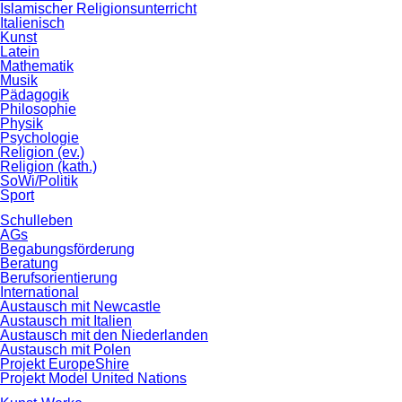
Islamischer Religionsunterricht
Italienisch
Kunst
Latein
Mathematik
Musik
Pädagogik
Philosophie
Physik
Psychologie
Religion (ev.)
Religion (kath.)
SoWi/Politik
Sport
Schulleben
AGs
Begabungsförderung
Beratung
Berufsorientierung
International
Austausch mit Newcastle
Austausch mit Italien
Austausch mit den Niederlanden
Austausch mit Polen
Projekt EuropeShire
Projekt Model United Nations