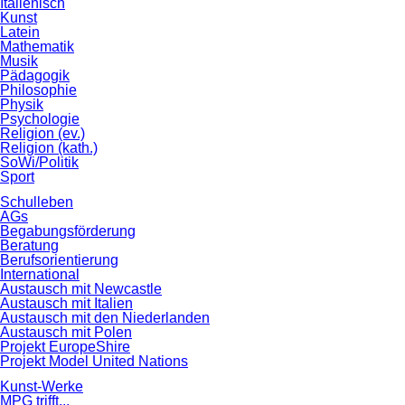
Italienisch
Kunst
Latein
Mathematik
Musik
Pädagogik
Philosophie
Physik
Psychologie
Religion (ev.)
Religion (kath.)
SoWi/Politik
Sport
Schulleben
AGs
Begabungsförderung
Beratung
Berufsorientierung
International
Austausch mit Newcastle
Austausch mit Italien
Austausch mit den Niederlanden
Austausch mit Polen
Projekt EuropeShire
Projekt Model United Nations
Kunst-Werke
MPG trifft...