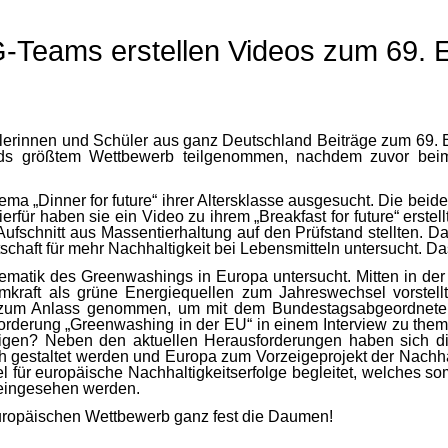
PG-Teams erstellen Videos zum 69.
hülerinnen und Schüler aus ganz Deutschland Beiträge zum 69.
 größtem Wettbewerb teilgenommen, nachdem zuvor beim
„Dinner for future“ ihrer Altersklasse ausgesucht. Die beiden
für haben sie ein Video zu ihrem „Breakfast for future“ erstel
fschnitt aus Massentierhaltung auf den Prüfstand stellten. Da
tschaft für mehr Nachhaltigkeit bei Lebensmitteln untersucht. 
lematik des Greenwashings in Europa untersucht. Mitten in de
raft als grüne Energiequellen zum Jahreswechsel vorstellt, 
zum Anlass genommen, um mit dem Bundestagsabgeordneten M
rderung „Greenwashing in der EU“ in einem Interview zu thema
gen? Neben den aktuellen Herausforderungen haben sich die
ch gestaltet werden und Europa zum Vorzeigeprojekt der Nachh
l für europäische Nachhaltigkeitserfolge begleitet, welches 
ingesehen werden.
uropäischen Wettbewerb ganz fest die Daumen!