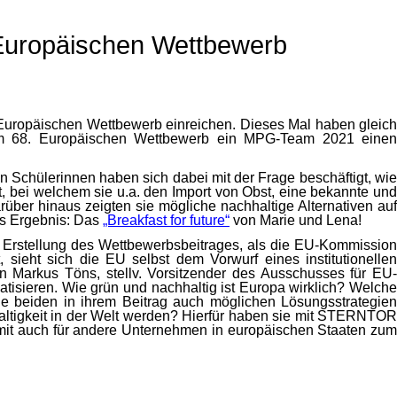
 Europäischen Wettbewerb
 Europäischen Wettbewerb einreichen. Dieses Mal haben gleich
 68. Europäischen Wettbewerb ein MPG-Team 2021 einen
 Schülerinnen haben sich dabei mit der Frage beschäftigt, wie
lt, bei welchem sie u.a. den Import von Obst, eine bekannte und
rüber hinaus zeigten sie mögliche nachhaltige Alternativen auf
Das Ergebnis: Das
„Breakfast for future“
von Marie und Lena!
r Erstellung des Wettbewerbsbeitrages, als die EU-Kommission
sieht sich die EU selbst dem Vorwurf eines institutionellen
arkus Töns, stellv. Vorsitzender des Ausschusses für EU-
tisieren. Wie grün und nachhaltig ist Europa wirklich? Welche
 beiden in ihrem Beitrag auch möglichen Lösungsstrategien
altigkeit in der Welt werden? Hierfür haben sie mit STERNTOR
somit auch für andere Unternehmen in europäischen Staaten zum