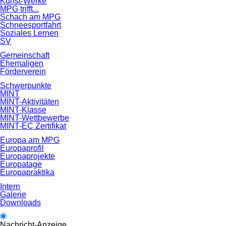
Kunst-Werke
MPG trifft...
Schach am MPG
Schneesportfahrt
Soziales Lernen
SV
Gemeinschaft
Ehemaligen
Förderverein
Schwerpunkte
MINT
MINT-Aktivitäten
MINT-Klasse
MINT-Wettbewerbe
MINT-EC Zertifikat
Europa am MPG
Europaprofil
Europaprojekte
Europatage
Europapraktika
Intern
Galerie
Downloads
Nachricht-Anzeige