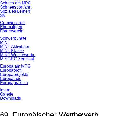
Schach am MPG
Schneesportfahrt
Soziales Lernen
SV
Gemeinschaft
Ehemaligen
Förderverein
Schwerpunkte
MINT
MINT-Aktivitäten
MINT-Klasse
MINT-Wettbewerbe
MINT-EC Zertifikat
Europa am MPG
Europaprofil
Europaprojekte
Europatage
Europapraktika
Intern
Galerie
Downloads
69. Europäischer Wettbewerb