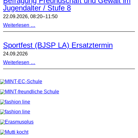
Befragung Freundschaft und Gewalt im
Alle
Jugendalter / Stufe 8
sind
herzlich
22.09.2026, 08:20–11:50
zu
diesem
Befragung
Weiterlesen …
Brettspieltag
Freundschaft
im
und
Foyer
Gewalt
Sportfest (BJSP LA) Ersatztermin
des
im
MPGs
Jugendalter
24.09.2026
eingeladen.
/
Die
Stufe
Sportfest
Weiterlesen …
Brettspiel-
8
(BJSP
AG
LA)
freut
Ersatztermin
sich
auf
Sie/euch