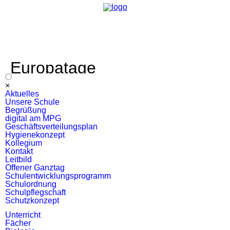
Europatage
Navigation
×
überspringen
Aktuelles
Unsere Schule
Begrüßung
digital am MPG
Geschäftsverteilungsplan
Hygienekonzept
Kollegium
Kontakt
Leitbild
Offener Ganztag
Schulentwicklungsprogramm
Schulordnung
Schulpflegschaft
Schutzkonzept
Unterricht
Fächer