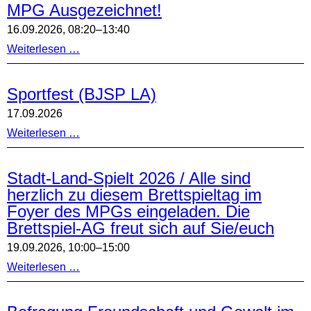
MPG Ausgezeichnet!
16.09.2026, 08:20–13:40
MPG
Weiterlesen …
Ausgezeichnet!
Sportfest (BJSP LA)
17.09.2026
Sportfest
Weiterlesen …
(BJSP
LA)
Stadt-Land-Spielt 2026 / Alle sind
herzlich zu diesem Brettspieltag im
Foyer des MPGs eingeladen. Die
Brettspiel-AG freut sich auf Sie/euch
19.09.2026, 10:00–15:00
Stadt-
Weiterlesen …
Land-
Spielt
2026
/