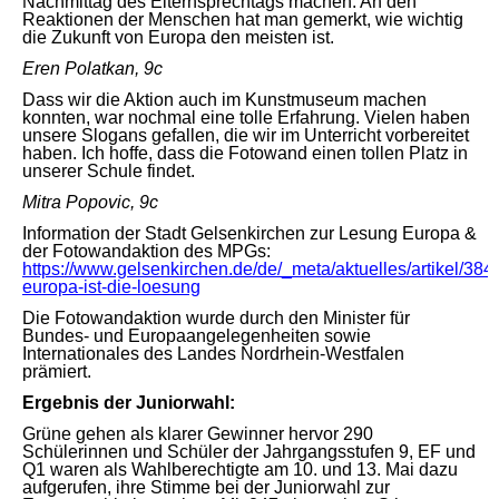
Nachmittag des Elternsprechtags machen. An den
Reaktionen der Menschen hat man gemerkt, wie wichtig
die Zukunft von Europa den meisten ist.
Eren Polatkan, 9c
Dass wir die Aktion auch im Kunstmuseum machen
konnten, war nochmal eine tolle Erfahrung. Vielen haben
unsere Slogans gefallen, die wir im Unterricht vorbereitet
haben. Ich hoffe, dass die Fotowand einen tollen Platz in
unserer Schule findet.
Mitra Popovic, 9c
Information der Stadt Gelsenkirchen zur Lesung Europa &
der Fotowandaktion des MPGs:
https://www.gelsenkirchen.de/de/_meta/aktuelles/artikel/384
europa-ist-die-loesung
Die Fotowandaktion wurde durch den Minister für
Bundes- und Europaangelegenheiten sowie
Internationales des Landes Nordrhein-Westfalen
prämiert.
Ergebnis der Juniorwahl:
Grüne gehen als klarer Gewinner hervor 290
Schülerinnen und Schüler der Jahrgangsstufen 9, EF und
Q1 waren als Wahlberechtigte am 10. und 13. Mai dazu
aufgerufen, ihre Stimme bei der Juniorwahl zur