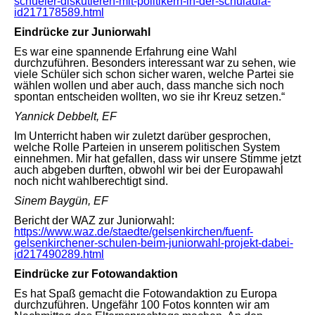
schueler-diskutieren-mit-politikern-in-der-schulaula-
id217178589.html
Eindrücke zur Juniorwahl
Es war eine spannende Erfahrung eine Wahl
durchzuführen. Besonders interessant war zu sehen, wie
viele Schüler sich schon sicher waren, welche Partei sie
wählen wollen und aber auch, dass manche sich noch
spontan entscheiden wollten, wo sie ihr Kreuz setzen.“
Yannick Debbelt, EF
Im Unterricht haben wir zuletzt darüber gesprochen,
welche Rolle Parteien in unserem politischen System
einnehmen. Mir hat gefallen, dass wir unsere Stimme jetzt
auch abgeben durften, obwohl wir bei der Europawahl
noch nicht wahlberechtigt sind.
Sinem Baygün, EF
Bericht der WAZ zur Juniorwahl:
https://www.waz.de/staedte/gelsenkirchen/fuenf-
gelsenkirchener-schulen-beim-juniorwahl-projekt-dabei-
id217490289.html
Eindrücke zur Fotowandaktion
Es hat Spaß gemacht die Fotowandaktion zu Europa
durchzuführen. Ungefähr 100 Fotos konnten wir am