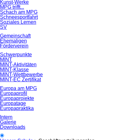
Kunst-Werke
MPG trifft...
Schach am MPG
Schneesportfahrt
Soziales Lernen
SV
Gemeinschaft
Ehemaligen
Förderverein
Schwerpunkte
MINT
MINT-Aktivitäten
MINT-Klasse
MINT-Wettbewerbe
MINT-EC Zertifikat
Europa am MPG
Europaprofil
Europaprojekte
Europatage
Europapraktika
Intern
Galerie
Downloads