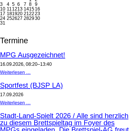
3
4
5
6
7
8
9
10
11
12
13
14
15
16
17
18
19
20
21
22
23
24
25
26
27
28
29
30
31
Termine
MPG Ausgezeichnet!
16.09.2026, 08:20–13:40
MPG
Weiterlesen …
Ausgezeichnet!
Sportfest (BJSP LA)
17.09.2026
Sportfest
Weiterlesen …
(BJSP
LA)
Stadt-Land-Spielt 2026 / Alle sind herzlich
zu diesem Brettspieltag im Foyer des
MPGs eingeladen. Die Brettspiel-AG freut