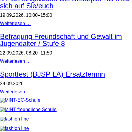
sich auf Sie/euch
19.09.2026, 10:00–15:00
Stadt-
Weiterlesen …
Land-
Spielt
Befragung Freundschaft und Gewalt im
2026
Jugendalter / Stufe 8
/
Alle
sind
22.09.2026, 08:20–11:50
herzlich
zu
Befragung
Weiterlesen …
diesem
Freundschaft
Brettspieltag
und
Sportfest (BJSP LA) Ersatztermin
im
Gewalt
Foyer
im
24.09.2026
des
Jugendalter
MPGs
/
Sportfest
Weiterlesen …
eingeladen.
Stufe
(BJSP
Die
8
LA)
Brettspiel-
Ersatztermin
AG
freut
sich
auf
Sie/euch