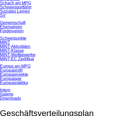
Schach am MPG
Schneesportfahrt
Soziales Lernen
SV
Gemeinschaft
Ehemaligen
Förderverein
Schwerpunkte
MINT
MINT-Aktivitäten
MINT-Klasse
MINT-Wettbewerbe
MINT-EC Zertifikat
Europa am MPG
Europaprofil
Europaprojekte
Europatage
Europapraktika
Intern
Galerie
Downloads
Geschäftsverteilungsplan