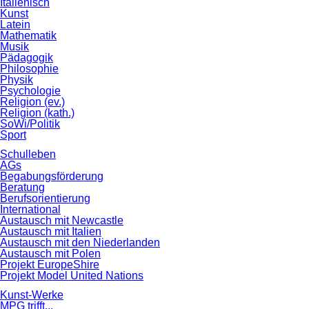
Italienisch
Kunst
Latein
Mathematik
Musik
Pädagogik
Philosophie
Physik
Psychologie
Religion (ev.)
Religion (kath.)
SoWi/Politik
Sport
Schulleben
AGs
Begabungsförderung
Beratung
Berufsorientierung
International
Austausch mit Newcastle
Austausch mit Italien
Austausch mit den Niederlanden
Austausch mit Polen
Projekt EuropeShire
Projekt Model United Nations
Kunst-Werke
MPG trifft...