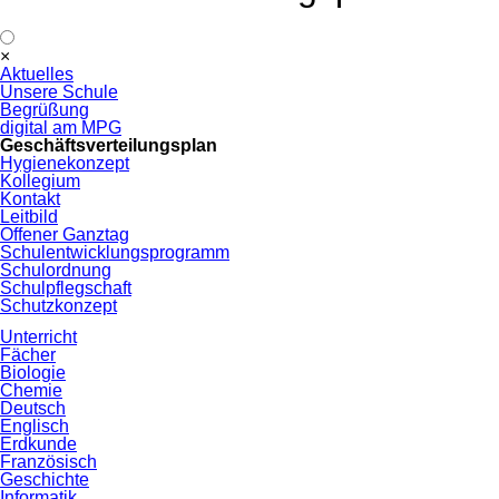
Navigation
×
überspringen
Aktuelles
Unsere Schule
Begrüßung
digital am MPG
Geschäftsverteilungsplan
Hygienekonzept
Kollegium
Kontakt
Leitbild
Offener Ganztag
Schulentwicklungsprogramm
Schulordnung
Schulpflegschaft
Schutzkonzept
Unterricht
Fächer
Biologie
Chemie
Deutsch
Englisch
Erdkunde
Französisch
Geschichte
Informatik