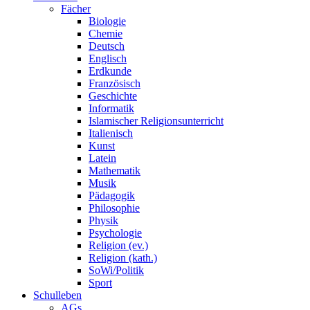
Fächer
Biologie
Chemie
Deutsch
Englisch
Erdkunde
Französisch
Geschichte
Informatik
Islamischer Religionsunterricht
Italienisch
Kunst
Latein
Mathematik
Musik
Pädagogik
Philosophie
Physik
Psychologie
Religion (ev.)
Religion (kath.)
SoWi/Politik
Sport
Schulleben
AGs