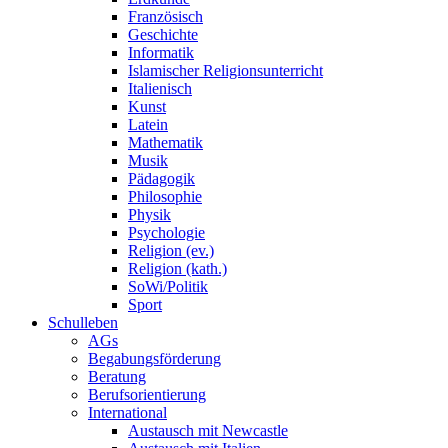
Französisch
Geschichte
Informatik
Islamischer Religionsunterricht
Italienisch
Kunst
Latein
Mathematik
Musik
Pädagogik
Philosophie
Physik
Psychologie
Religion (ev.)
Religion (kath.)
SoWi/Politik
Sport
Schulleben
AGs
Begabungsförderung
Beratung
Berufsorientierung
International
Austausch mit Newcastle