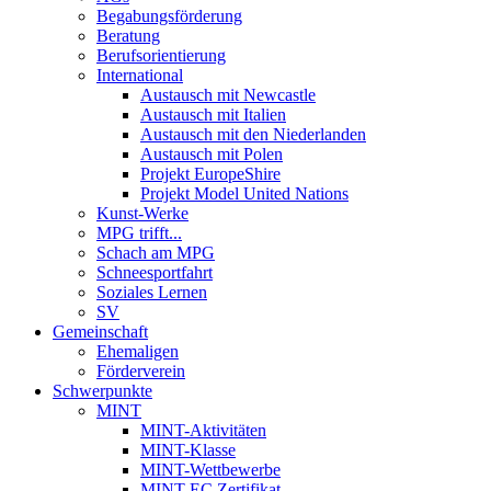
Begabungsförderung
Beratung
Berufsorientierung
International
Austausch mit Newcastle
Austausch mit Italien
Austausch mit den Niederlanden
Austausch mit Polen
Projekt EuropeShire
Projekt Model United Nations
Kunst-Werke
MPG trifft...
Schach am MPG
Schneesportfahrt
Soziales Lernen
SV
Gemeinschaft
Ehemaligen
Förderverein
Schwerpunkte
MINT
MINT-Aktivitäten
MINT-Klasse
MINT-Wettbewerbe
MINT-EC Zertifikat