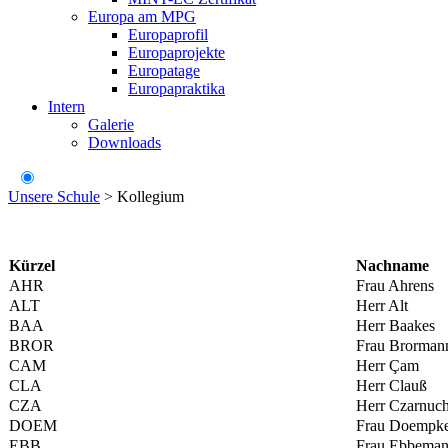
Europa am MPG
Europaprofil
Europaprojekte
Europatage
Europapraktika
Intern
Galerie
Downloads
Unsere Schule
>
Kollegium
Kürzel
Nachname
AHR
Frau Ahrens
ALT
Herr Alt
BAA
Herr Baakes
BROR
Frau Brorman
CAM
Herr Çam
CLA
Herr Clauß
CZA
Herr Czarnuc
DOEM
Frau Doempk
EBB
Frau Ebbema