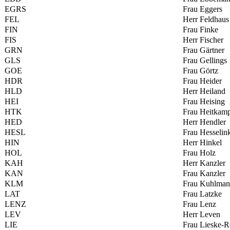
EGRS
Frau Eggers
FEL
Herr Feldhaus
FIN
Frau Finke
FIS
Herr Fischer
GRN
Frau Gärtner
GLS
Frau Gellings
GOE
Frau Görtz
HDR
Frau Heider
HLD
Herr Heiland
HEI
Frau Heising
HTK
Frau Heitkam
HED
Herr Hendler
HESL
Frau Hesselin
HIN
Herr Hinkel
HOL
Frau Holz
KAH
Herr Kanzler
KAN
Frau Kanzler
KLM
Frau Kuhlma
LAT
Frau Latzke
LENZ
Frau Lenz
LEV
Herr Leven
LIE
Frau Lieske-R