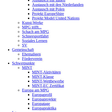
Austausch mit Italien
Austausch mit den Niederlanden
Austausch mit Polen
Projekt EuropeShire
Projekt Model United Nations
Kunst-Werke
MPG trifft...
Schach am MPG
Schneesportfahrt
Soziales Lernen
SV
Gemeinschaft
Ehemaligen
Förderverein
Schwerpunkte
MINT
MINT-Aktivitäten
MINT-Klasse
MINT-Wettbewerbe
MINT-EC Zertifikat
Europa am MPG
Europaprofil
Europaprojekte
Europatage
Europapraktika