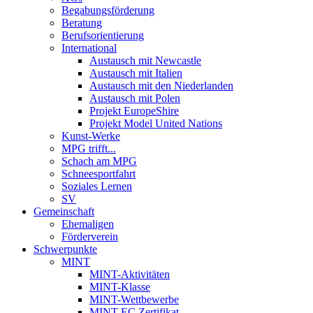
Begabungsförderung
Beratung
Berufsorientierung
International
Austausch mit Newcastle
Austausch mit Italien
Austausch mit den Niederlanden
Austausch mit Polen
Projekt EuropeShire
Projekt Model United Nations
Kunst-Werke
MPG trifft...
Schach am MPG
Schneesportfahrt
Soziales Lernen
SV
Gemeinschaft
Ehemaligen
Förderverein
Schwerpunkte
MINT
MINT-Aktivitäten
MINT-Klasse
MINT-Wettbewerbe
MINT-EC Zertifikat