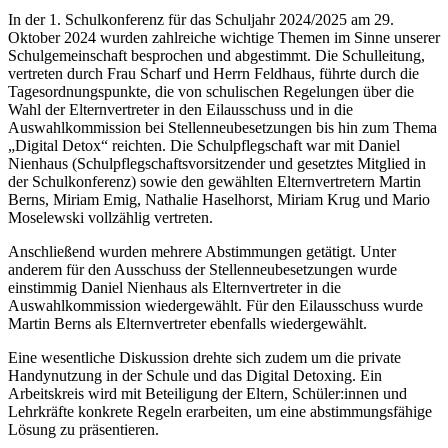
In der 1. Schulkonferenz für das Schuljahr 2024/2025 am 29.
Oktober 2024 wurden zahlreiche wichtige Themen im Sinne unserer
Schulgemeinschaft besprochen und abgestimmt. Die Schulleitung,
vertreten durch Frau Scharf und Herrn Feldhaus, führte durch die
Tagesordnungspunkte, die von schulischen Regelungen über die
Wahl der Elternvertreter in den Eilausschuss und in die
Auswahlkommission bei Stellenneubesetzungen bis hin zum Thema
„Digital Detox“ reichten. Die Schulpflegschaft war mit Daniel
Nienhaus (Schulpflegschaftsvorsitzender und gesetztes Mitglied in
der Schulkonferenz) sowie den gewählten Elternvertretern Martin
Berns, Miriam Emig, Nathalie Haselhorst, Miriam Krug und Mario
Moselewski vollzählig vertreten.
Anschließend wurden mehrere Abstimmungen getätigt. Unter
anderem für den Ausschuss der Stellenneubesetzungen wurde
einstimmig Daniel Nienhaus als Elternvertreter in die
Auswahlkommission wiedergewählt. Für den Eilausschuss wurde
Martin Berns als Elternvertreter ebenfalls wiedergewählt.
Eine wesentliche Diskussion drehte sich zudem um die private
Handynutzung in der Schule und das Digital Detoxing. Ein
Arbeitskreis wird mit Beteiligung der Eltern, Schüler:innen und
Lehrkräfte konkrete Regeln erarbeiten, um eine abstimmungsfähige
Lösung zu präsentieren.