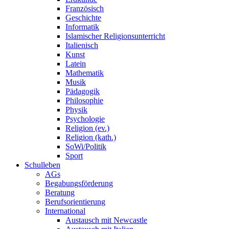
Französisch
Geschichte
Informatik
Islamischer Religionsunterricht
Italienisch
Kunst
Latein
Mathematik
Musik
Pädagogik
Philosophie
Physik
Psychologie
Religion (ev.)
Religion (kath.)
SoWi/Politik
Sport
Schulleben
AGs
Begabungsförderung
Beratung
Berufsorientierung
International
Austausch mit Newcastle