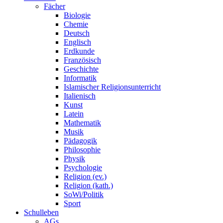
Fächer
Biologie
Chemie
Deutsch
Englisch
Erdkunde
Französisch
Geschichte
Informatik
Islamischer Religionsunterricht
Italienisch
Kunst
Latein
Mathematik
Musik
Pädagogik
Philosophie
Physik
Psychologie
Religion (ev.)
Religion (kath.)
SoWi/Politik
Sport
Schulleben
AGs