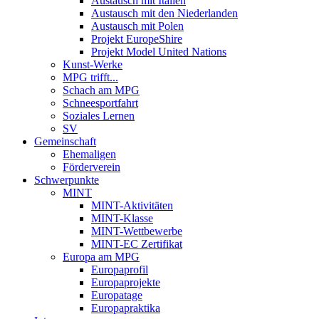
Austausch mit Italien
Austausch mit den Niederlanden
Austausch mit Polen
Projekt EuropeShire
Projekt Model United Nations
Kunst-Werke
MPG trifft...
Schach am MPG
Schneesportfahrt
Soziales Lernen
SV
Gemeinschaft
Ehemaligen
Förderverein
Schwerpunkte
MINT
MINT-Aktivitäten
MINT-Klasse
MINT-Wettbewerbe
MINT-EC Zertifikat
Europa am MPG
Europaprofil
Europaprojekte
Europatage
Europapraktika