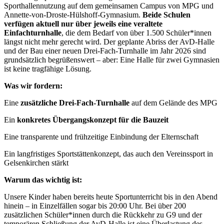
Sporthallennutzung auf dem gemeinsamen Campus von MPG und
Annette-von-Droste-Hülshoff-Gymnasium.
Beide Schulen
verfügen aktuell nur über jeweils eine veraltete
Einfachturnhalle
, die dem Bedarf von über 1.500 Schüler*innen
längst nicht mehr gerecht wird. Der geplante Abriss der AvD-Halle
und der Bau einer neuen Drei-Fach-Turnhalle im Jahr 2026 sind
grundsätzlich begrüßenswert – aber: Eine Halle für zwei Gymnasien
ist keine tragfähige Lösung.
Was wir fordern:
Eine
zusätzliche Drei-Fach-Turnhalle
auf dem Gelände des MPG
Ein
konkretes Übergangskonzept für die Bauzeit
Eine transparente und frühzeitige Einbindung der Elternschaft
Ein langfristiges Sportstättenkonzept, das auch den Vereinssport in
Gelsenkirchen stärkt
Warum das wichtig ist:
Unsere Kinder haben bereits heute Sportunterricht bis in den Abend
hinein – in Einzelfällen sogar bis 20:00 Uhr. Bei über 200
zusätzlichen Schüler*innen durch die Rückkehr zu G9 und der
temporären Schließung der AvD-Halle ist eine Überlastung des