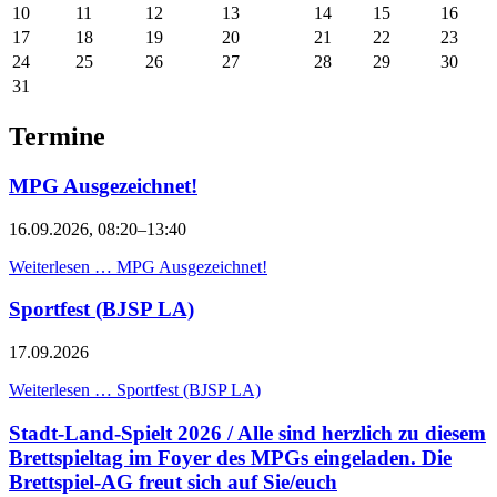
10
11
12
13
14
15
16
17
18
19
20
21
22
23
24
25
26
27
28
29
30
31
Termine
MPG Ausgezeichnet!
16.09.2026, 08:20–13:40
Weiterlesen …
MPG Ausgezeichnet!
Sportfest (BJSP LA)
17.09.2026
Weiterlesen …
Sportfest (BJSP LA)
Stadt-Land-Spielt 2026 / Alle sind herzlich zu diesem
Brettspieltag im Foyer des MPGs eingeladen. Die
Brettspiel-AG freut sich auf Sie/euch