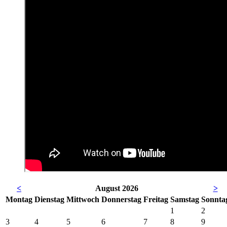
<
August 2026
>
Mo
ntag
Di
enstag
Mi
ttwoch
Do
nnerstag
Fr
eitag
Sa
mstag
So
nnta
1
2
3
4
5
6
7
8
9