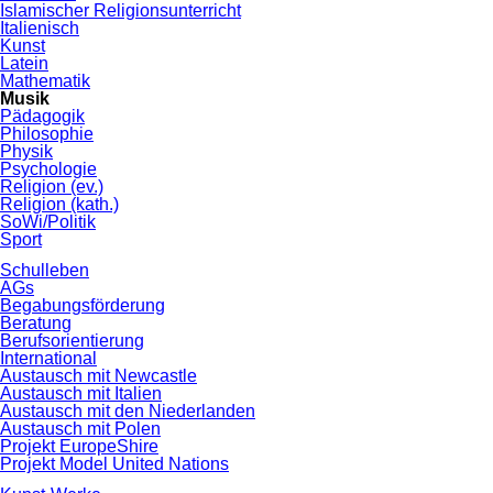
Islamischer Religionsunterricht
Italienisch
Kunst
Latein
Mathematik
Musik
Pädagogik
Philosophie
Physik
Psychologie
Religion (ev.)
Religion (kath.)
SoWi/Politik
Sport
Schulleben
AGs
Begabungsförderung
Beratung
Berufsorientierung
International
Austausch mit Newcastle
Austausch mit Italien
Austausch mit den Niederlanden
Austausch mit Polen
Projekt EuropeShire
Projekt Model United Nations