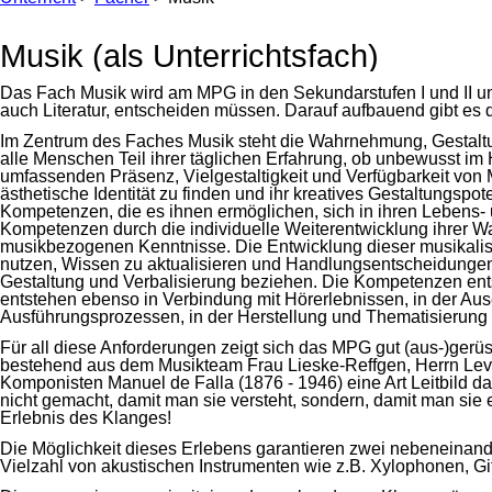
Musik (als Unterrichtsfach)
Das Fach Musik wird am MPG in den Sekundarstufen I und II unte
auch Literatur, entscheiden müssen. Darauf aufbauend gibt es di
Im Zentrum des Faches Musik steht die Wahrnehmung, Gestaltung 
alle Menschen Teil ihrer täglichen Erfahrung, ob unbewusst i
umfassenden Präsenz, Vielgestaltigkeit und Verfügbarkeit von 
ästhetische Identität zu finden und ihr kreatives Gestaltungspo
Kompetenzen, die es ihnen ermöglichen, sich in ihren Lebens-
Kompetenzen durch die individuelle Weiterentwicklung ihrer Wa
musikbezogenen Kenntnisse. Die Entwicklung dieser musikalisc
nutzen, Wissen zu aktualisieren und Handlungsentscheidungen 
Gestaltung und Verbalisierung beziehen. Die Kompetenzen ents
entstehen ebenso in Verbindung mit Hörerlebnissen, in der Ausei
Ausführungsprozessen, in der Herstellung und Thematisierung v
Für all diese Anforderungen zeigt sich das MPG gut (aus-)gerüs
bestehend aus dem Musikteam Frau Lieske-Reffgen, Herrn Lev
Komponisten Manuel de Falla (1876 - 1946) eine Art Leitbild da
nicht gemacht, damit man sie versteht, sondern, damit man sie
Erlebnis des Klanges!
Die Möglichkeit dieses Erlebens garantieren zwei nebeneinan
Vielzahl von akustischen Instrumenten wie z.B. Xylophonen, Gi