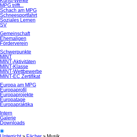
Kunst-Werke
MPG trifft...
Schach am MPG
Schneesportfahrt
Soziales Lernen
SV
Gemeinschaft
Ehemaligen
Förderverein
Schwerpunkte
MINT
MINT-Aktivitäten
MINT-Klasse
MINT-Wettbewerbe
MINT-EC Zertifikat
Europa am MPG
Europaprofil
Europaprojekte
Europatage
Europapraktika
Intern
Galerie
Downloads
Unterricht
>
Fächer
>
Musik