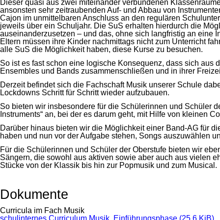
Dieser quasi aus zwei miteinander verbundenen Klassenräume
ansonsten sehr zeitraubenden Auf- und Abbau von Instrumenten
Cajon im unmittelbaren Anschluss an den regulären Schulunterr
jeweils über ein Schuljahr. Die SuS erhalten hierdurch die Mögl
auseinanderzusetzen – und das, ohne sich langfristig an eine In
Eltern müssen ihre Kinder nachmittags nicht zum Unterricht fa
alle SuS die Möglichkeit haben, diese Kurse zu besuchen.
So ist es fast schon eine logische Konsequenz, dass sich aus
Ensembles und Bands zusammenschließen und in ihrer Freizeit
Derzeit befindet sich die Fachschaft Musik unserer Schule dabe
Lockdowns Schritt für Schritt wieder aufzubauen.
So bieten wir insbesondere für die Schülerinnen und Schüler d
Instruments“ an, bei der es darum geht, mit Hilfe von kleinen
Darüber hinaus bieten wir die Möglichkeit einer Band-AG für di
haben und nun vor der Aufgabe stehen, Songs auszuwählen un
Für die Schülerinnen und Schüler der Oberstufe bieten wir eb
Sängern, die sowohl aus aktiven sowie aber auch aus vielen eh
Stücke von der Klassik bis hin zur Popmusik und zum Musical.
Dokumente
Curricula im Fach Musik
schulinternes Curriculum Musik, Einführungsphase
(25,6 KiB)