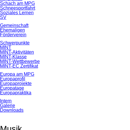
Schach am MPG
Schneesportfahrt
Soziales Lernen
SV
Gemeinschaft
Ehemaligen
Förderverein
Schwerpunkte
MINT
MINT-Aktivitäten
MINT-Klasse
MINT-Wettbewerbe
MINT-EC Zertifikat
Europa am MPG
Europaprofil
Europaprojekte
Europatage
Europapraktika
Intern
Galerie
Downloads
Musik