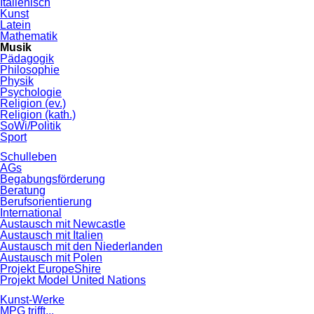
Italienisch
Kunst
Latein
Mathematik
Musik
Pädagogik
Philosophie
Physik
Psychologie
Religion (ev.)
Religion (kath.)
SoWi/Politik
Sport
Schulleben
AGs
Begabungsförderung
Beratung
Berufsorientierung
International
Austausch mit Newcastle
Austausch mit Italien
Austausch mit den Niederlanden
Austausch mit Polen
Projekt EuropeShire
Projekt Model United Nations
Kunst-Werke
MPG trifft...