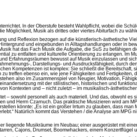
rrichtet. In der Oberstufe besteht Wahlpflicht, wobei die Schül
e Möglichkeit, Musik als drittes oder viertes Abiturfach zu wähl
und Reflexion bezogen auf die künstlerisch-ästhetische Vielges
m Hintergrund und eingebunden in Alltagshandlungen oder in b
Musik hat das Fach Musik die Aufgabe, die SuS zu befähigen di
tential zu entfalten und kulturelle Orientierung zu erlangen. I
 und Erfahrungsräumen bewusst auf Musik einzulassen und sich 
hrnehmungs-, Darstellungs- und Ausdrucksfähigkeit, durch den 
hen Kompetenzen ist komplex: Sie schließt die Bereitschaft, s
zu treffen ebenso ein, wie jene Fähigkeiten und Fertigkeiten,
tehen also im Zusammenspiel von Neugier, Motivation, Fähigkei
nandersetzung mit der stilistischen, historischen und funktiona
on Kontexten und – nicht zuletzt – im musikalisch-ästhetische
tet – sowohl personell als auch materiell. Und das, obwohl es 
en und Herrn Czarnuch. Das praktische Musizieren wird am M
rstellen könnte: „Es ist ein großer Irrtum zu glauben, dass ma
 erlebt.“ Natürlich kommt das Verstehen / die Analyse am MPG n
der liegende Musikräume im Neubau; einer ausgerüstet mit ein
tarren, Cajons, Drumset, Boomwhackers, einem Konzertflügel un