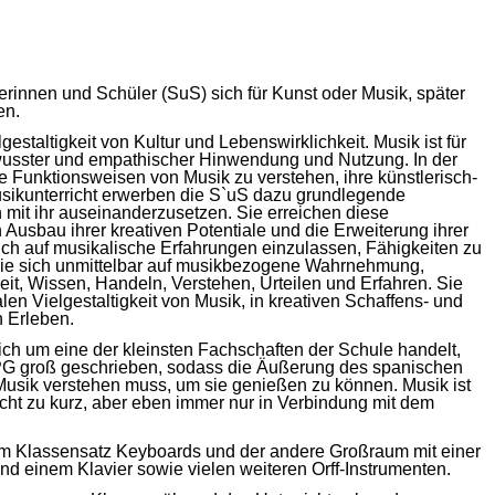
erinnen und Schüler (SuS) sich für Kunst oder Musik, später
en.
taltigkeit von Kultur und Lebenswirklichkeit. Musik ist für
ewusster und empathischer Hinwendung und Nutzung. In der
e Funktionsweisen von Musik zu verstehen, ihre künstlerisch-
m Musikunterricht erwerben die S`uS dazu grundlegende
mit ihr auseinanderzusetzen. Sie erreichen diese
Ausbau ihrer kreativen Potentiale und die Erweiterung ihrer
ich auf musikalische Erfahrungen einzulassen, Fähigkeiten zu
 die sich unmittelbar auf musikbezogene Wahrnehmung,
t, Wissen, Handeln, Verstehen, Urteilen und Erfahren. Sie
len Vielgestaltigkeit von Musik, in kreativen Schaffens- und
n Erleben.
sich um eine der kleinsten Fachschaften der Schule handelt,
PG groß geschrieben, sodass die Äußerung des spanischen
n Musik verstehen muss, um sie genießen zu können. Musik ist
icht zu kurz, aber eben immer nur in Verbindung mit dem
em Klassensatz Keyboards und der andere Großraum mit einer
d einem Klavier sowie vielen weiteren Orff-Instrumenten.