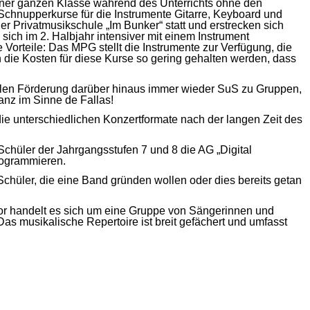
ner ganzen Klasse während des Unterrichts ohne den
Schnupperkurse für die Instrumente Gitarre, Keyboard und
r Privatmusikschule „Im Bunker“ statt und erstrecken sich
 sich im 2. Halbjahr intensiver mit einem Instrument
e Vorteile: Das MPG stellt die Instrumente zur Verfügung, die
 die Kosten für diese Kurse so gering gehalten werden, dass
ntalen Förderung darüber hinaus immer wieder SuS zu Gruppen,
nz im Sinne de Fallas!
die unterschiedlichen Konzertformate nach der langen Zeit des
chüler der Jahrgangsstufen 7 und 8 die AG „Digital
programmieren.
 Schüler, die eine Band gründen wollen oder dies bereits getan
hor handelt es sich um eine Gruppe von Sängerinnen und
s musikalische Repertoire ist breit gefächert und umfasst