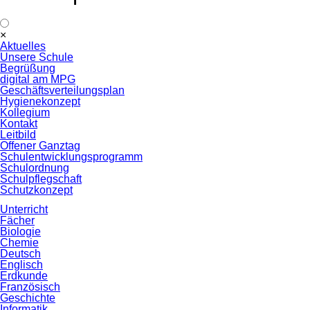
Navigation
×
überspringen
Aktuelles
Unsere Schule
Begrüßung
digital am MPG
Geschäftsverteilungsplan
Hygienekonzept
Kollegium
Kontakt
Leitbild
Offener Ganztag
Schulentwicklungsprogramm
Schulordnung
Schulpflegschaft
Schutzkonzept
Unterricht
Fächer
Biologie
Chemie
Deutsch
Englisch
Erdkunde
Französisch
Geschichte
Informatik