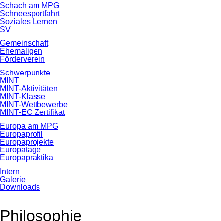
Schach am MPG
Schneesportfahrt
Soziales Lernen
SV
Gemeinschaft
Ehemaligen
Förderverein
Schwerpunkte
MINT
MINT-Aktivitäten
MINT-Klasse
MINT-Wettbewerbe
MINT-EC Zertifikat
Europa am MPG
Europaprofil
Europaprojekte
Europatage
Europapraktika
Intern
Galerie
Downloads
Philosophie