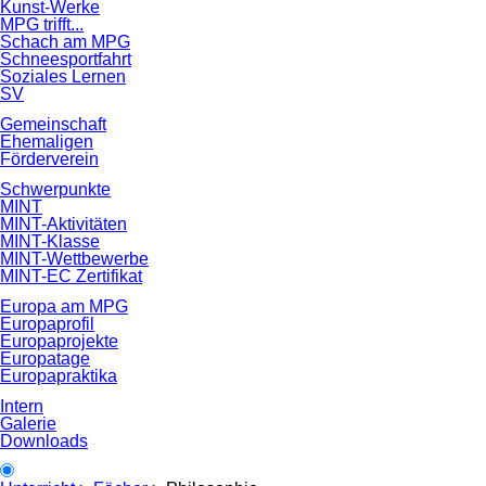
Kunst-Werke
MPG trifft...
Schach am MPG
Schneesportfahrt
Soziales Lernen
SV
Gemeinschaft
Ehemaligen
Förderverein
Schwerpunkte
MINT
MINT-Aktivitäten
MINT-Klasse
MINT-Wettbewerbe
MINT-EC Zertifikat
Europa am MPG
Europaprofil
Europaprojekte
Europatage
Europapraktika
Intern
Galerie
Downloads