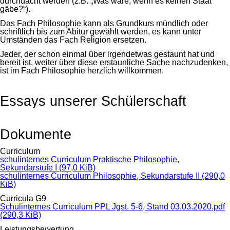
durchdacht werden (z.B. „Was wäre, wenn es keinen Staat
gäbe?“).
Das Fach Philosophie kann als Grundkurs mündlich oder
schriftlich bis zum Abitur gewählt werden, es kann unter
Umständen das Fach Religion ersetzen.
Jeder, der schon einmal über irgendetwas gestaunt hat und
bereit ist, weiter über diese erstaunliche Sache nachzudenken,
ist im Fach Philosophie herzlich willkommen.
Essays unserer Schülerschaft
Dokumente
Curriculum
schulinternes Curriculum Praktische Philosophie,
Sekundarstufe I
(97,0 KiB)
schulinternes Curriculum Philosophie, Sekundarstufe II
(290,0
KiB)
Curricula G9
Schulinternes Curriculum PPL Jgst. 5-6, Stand 03.03.2020.pdf
(290,3 KiB)
Leistungsbewertung