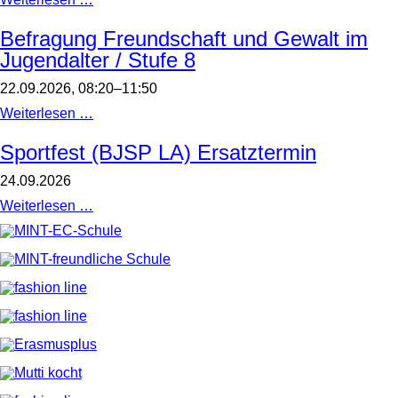
Land-
Spielt
Befragung Freundschaft und Gewalt im
2026
Jugendalter / Stufe 8
/
Alle
sind
22.09.2026, 08:20–11:50
herzlich
zu
Befragung
Weiterlesen …
diesem
Freundschaft
Brettspieltag
und
Sportfest (BJSP LA) Ersatztermin
im
Gewalt
Foyer
im
24.09.2026
des
Jugendalter
MPGs
/
Sportfest
Weiterlesen …
eingeladen.
Stufe
(BJSP
Die
8
LA)
Brettspiel-
Ersatztermin
AG
freut
sich
auf
Sie/euch