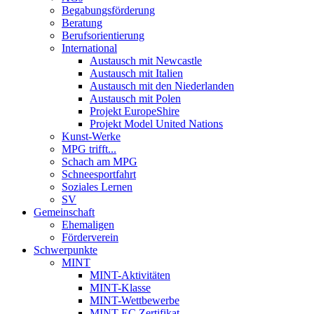
Begabungsförderung
Beratung
Berufsorientierung
International
Austausch mit Newcastle
Austausch mit Italien
Austausch mit den Niederlanden
Austausch mit Polen
Projekt EuropeShire
Projekt Model United Nations
Kunst-Werke
MPG trifft...
Schach am MPG
Schneesportfahrt
Soziales Lernen
SV
Gemeinschaft
Ehemaligen
Förderverein
Schwerpunkte
MINT
MINT-Aktivitäten
MINT-Klasse
MINT-Wettbewerbe
MINT-EC Zertifikat