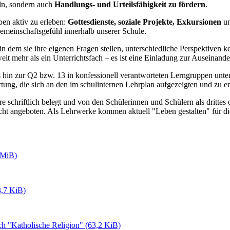
eln, sondern auch
Handlungs- und Urteilsfähigkeit zu fördern
.
ben aktiv zu erleben:
Gottesdienste, soziale Projekte, Exkursionen
u
emeinschaftsgefühl innerhalb unserer Schule.
dem sie ihre eigenen Fragen stellen, unterschiedliche Perspektiven ke
weit mehr als ein Unterrichtsfach – es ist eine Einladung zur Auseinand
hin zur Q2 bzw. 13 in konfessionell verantworteten Lerngruppen unterr
rtung, die sich an den im schulinternen Lehrplan aufgezeigten und zu e
e schriftlich belegt und von den Schülerinnen und Schülern als drittes
ht angeboten. Als Lehrwerke kommen aktuell "Leben gestalten" für die
 MiB)
3,7 KiB)
ch "Katholische Religion"
(63,2 KiB)