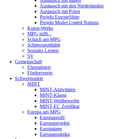
Austausch mit Italien
Austausch mit den Niederlanden
Austausch mit Polen
Projekt EuropeShire
Projekt Model United Nations
Kunst-Werke
MPG trifft...
Schach am MPG
Schneesportfahrt
Soziales Lernen
SV
Gemeinschaft
Ehemaligen
Förderverein
Schwerpunkte
MINT
MINT-Aktivitäten
MINT-Klasse
MINT-Wettbewerbe
MINT-EC Zertifikat
Europa am MPG
Europaprofil
Europaprojekte
Europatage
Europapraktika