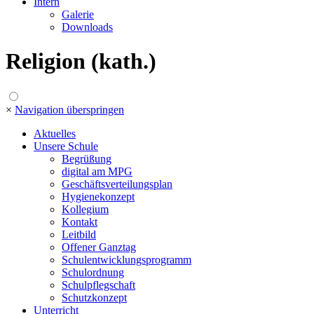
Intern
Galerie
Downloads
Religion (kath.)
×
Navigation überspringen
Aktuelles
Unsere Schule
Begrüßung
digital am MPG
Geschäftsverteilungsplan
Hygienekonzept
Kollegium
Kontakt
Leitbild
Offener Ganztag
Schulentwicklungsprogramm
Schulordnung
Schulpflegschaft
Schutzkonzept
Unterricht