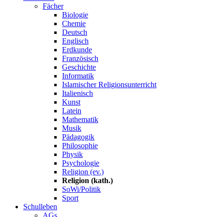
Fächer
Biologie
Chemie
Deutsch
Englisch
Erdkunde
Französisch
Geschichte
Informatik
Islamischer Religionsunterricht
Italienisch
Kunst
Latein
Mathematik
Musik
Pädagogik
Philosophie
Physik
Psychologie
Religion (ev.)
Religion (kath.)
SoWi/Politik
Sport
Schulleben
AGs