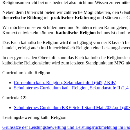
Religionsunterricht bei uns bedeutet also nicht nur Wissen zu vermitt
Neben dem Unterricht bieten wir zahlreiche Möglichkeiten, den Glau
theoretische Bildung
mit
praktischer Erfahrung
und stärken das G
Wir möchten unseren Schülerinnen und Schülern einen Raum geben, in 
Kontext entwickeln können.
Katholische Religion
bei uns ist damit 
Das Fach katholische Religion wird durchgängig von der Klasse 5 bis 
handelt, erfolgt auch im Unterrichtsfach Religion eine Leistungsbewe
In der gymnasialen Oberstufe kann das Fach katholische Religionslehr
katholische Religionslehre wird zum jetzigen Standpunkt am MPG nic
Curriculum kath. Religion
Curriculum kath. Religion, Sekundarstufe I
(645,2 KiB)
Schulinternes Curriculum kath. Religion, Sekundarstufe II
(1,4
Curricula G9
Schulinternes Curriculum KRE Sek. I Stand Mai 2022.pdf
(40
Leistungsbewertung kath. Religion
Grunsätze der Leistungsbewertung und Leistungsrückmeldung im Fa