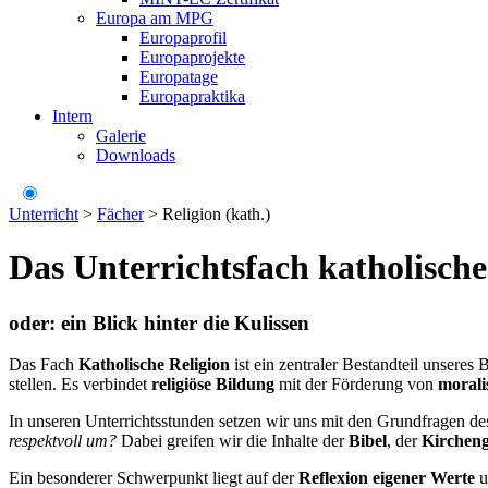
Europa am MPG
Europaprofil
Europaprojekte
Europatage
Europapraktika
Intern
Galerie
Downloads
Unterricht
>
Fächer
>
Religion (kath.)
Das Unterrichtsfach katholische
oder: ein Blick hinter die Kulissen
Das Fach
Katholische Religion
ist ein zentraler Bestandteil unsere
stellen. Es verbindet
religiöse Bildung
mit der Förderung von
morali
In unseren Unterrichtsstunden setzen wir uns mit den Grundfragen d
respektvoll um?
Dabei greifen wir die Inhalte der
Bibel
, der
Kircheng
Ein besonderer Schwerpunkt liegt auf der
Reflexion eigener Werte
u