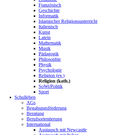
Französisch
Geschichte
Informatik
Islamischer Religionsunterricht
Italienisch
Kunst
Latein
Mathematik
Musik
Pädagogik
Philosophie
Physik
Psychologie
Religion (ev.)
Religion (kath.)
SoWi/Politik
Sport
Schulleben
AGs
Begabungsförderung
Beratung
Berufsorientierung
International
Austausch mit Newcastle