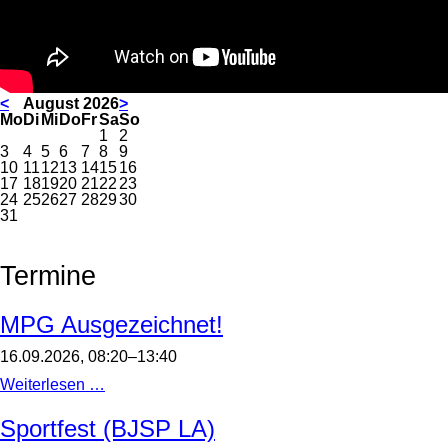
<
August 2026
>
ntag
enstag
ttwoch
nnerstag
eitag
mstag
nntag
Mo
Di
Mi
Do
Fr
Sa
So
1
2
3
4
5
6
7
8
9
10
11
12
13
14
15
16
17
18
19
20
21
22
23
24
25
26
27
28
29
30
31
Termine
MPG Ausgezeichnet!
16.09.2026, 08:20–13:40
MPG
Weiterlesen …
Ausgezeichnet!
Sportfest (BJSP LA)