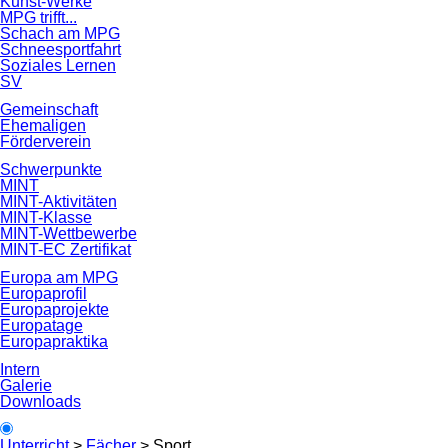
Kunst-Werke
MPG trifft...
Schach am MPG
Schneesportfahrt
Soziales Lernen
SV
Gemeinschaft
Ehemaligen
Förderverein
Schwerpunkte
MINT
MINT-Aktivitäten
MINT-Klasse
MINT-Wettbewerbe
MINT-EC Zertifikat
Europa am MPG
Europaprofil
Europaprojekte
Europatage
Europapraktika
Intern
Galerie
Downloads
Unterricht
>
Fächer
>
Sport