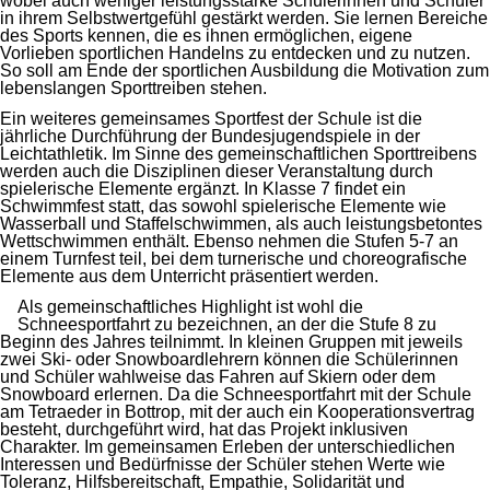
wobei auch weniger leistungsstarke Schülerinnen und Schüler
in ihrem Selbstwertgefühl gestärkt werden. Sie lernen Bereiche
des Sports kennen, die es ihnen ermöglichen, eigene
Vorlieben sportlichen Handelns zu entdecken und zu nutzen.
So soll am Ende der sportlichen Ausbildung die Motivation zum
lebenslangen Sporttreiben stehen.
Ein weiteres gemeinsames Sportfest der Schule ist die
jährliche Durchführung der Bundesjugendspiele in der
Leichtathletik. Im Sinne des gemeinschaftlichen Sporttreibens
werden auch die Disziplinen dieser Veranstaltung durch
spielerische Elemente ergänzt. In Klasse 7 findet ein
Schwimmfest statt, das sowohl spielerische Elemente wie
Wasserball und Staffelschwimmen, als auch leistungsbetontes
Wettschwimmen enthält. Ebenso nehmen die Stufen 5-7 an
einem Turnfest teil, bei dem turnerische und choreografische
Elemente aus dem Unterricht präsentiert werden.
Als gemeinschaftliches Highlight ist wohl die
Schneesportfahrt zu bezeichnen, an der die Stufe 8 zu
Beginn des Jahres teilnimmt. In kleinen Gruppen mit jeweils
zwei Ski- oder Snowboardlehrern können die Schülerinnen
und Schüler wahlweise das Fahren auf Skiern oder dem
Snowboard erlernen. Da die Schneesportfahrt mit der Schule
am Tetraeder in Bottrop, mit der auch ein Kooperationsvertrag
besteht, durchgeführt wird, hat das Projekt inklusiven
Charakter. Im gemeinsamen Erleben der unterschiedlichen
Interessen und Bedürfnisse der Schüler stehen Werte wie
Toleranz, Hilfsbereitschaft, Empathie, Solidarität und