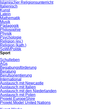
Islamischer Religionsunterricht
Italienisch
Kunst
Latein
Mathematik
Musik
Pädagogik
Philosophie
Physik
Psychologie
Religion (ev.)
Religion (kath.)
SoWi/Politik
Sport
Schulleben
AGs
Begabungsförderung
Beratung
Berufsorientierung
International
Austausch mit Newcastle
Austausch mit Italien
Austausch mit den Niederlanden
Austausch mit Polen
Projekt EuropeShire
Projekt Model United Nations