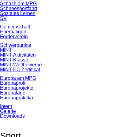
Schach am MPG
Schneesportfahrt
Soziales Lernen
SV
Gemeinschaft
Ehemaligen
Förderverein
Schwerpunkte
MINT
MINT-Aktivitäten
MINT-Klasse
MINT-Wettbewerbe
MINT-EC Zertifikat
Europa am MPG
Europaprofil
Europaprojekte
Europatage
Europapraktika
Intern
Galerie
Downloads
Sport