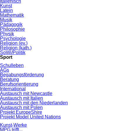
Italienisch
Kunst
Latein
Mathematik
Musik
Pädagogik
Philosophie
Physik
Psychologie
Religion (ev.)
Religion (kath.)
SoWi/Politik
Sport
Schulleben
AGs
Begabungsförderung
Beratung
Berufsorientierung
International
Austausch mit Newcastle
Austausch mit Italien
Austausch mit den Niederlanden
Austausch mit Polen
Projekt EuropeShire
Projekt Model United Nations
Kunst-Werke
MPG trifft...