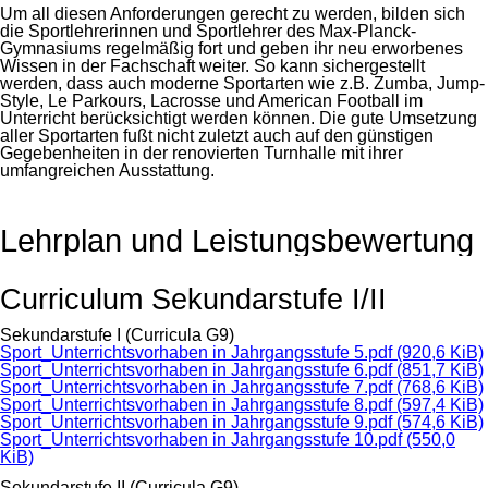
Um all diesen Anforderungen gerecht zu werden, bilden sich
die Sportlehrerinnen und Sportlehrer des Max-Planck-
Gymnasiums regelmäßig fort und geben ihr neu erworbenes
Wissen in der Fachschaft weiter. So kann sichergestellt
werden, dass auch moderne Sportarten wie z.B. Zumba, Jump-
Style, Le Parkours, Lacrosse und American Football im
Unterricht berücksichtigt werden können. Die gute Umsetzung
aller Sportarten fußt nicht zuletzt auch auf den günstigen
Gegebenheiten in der renovierten Turnhalle mit ihrer
umfangreichen Ausstattung.
Lehrplan und Leistungsbewertung
Curriculum Sekundarstufe I/II
Sekundarstufe I (Curricula G9)
Sport_Unterrichtsvorhaben in Jahrgangsstufe 5.pdf
(920,6 KiB)
Sport_Unterrichtsvorhaben in Jahrgangsstufe 6.pdf
(851,7 KiB)
Sport_Unterrichtsvorhaben in Jahrgangsstufe 7.pdf
(768,6 KiB)
Sport_Unterrichtsvorhaben in Jahrgangsstufe 8.pdf
(597,4 KiB)
Sport_Unterrichtsvorhaben in Jahrgangsstufe 9.pdf
(574,6 KiB)
Sport_Unterrichtsvorhaben in Jahrgangsstufe 10.pdf
(550,0
KiB)
Sekundarstufe II (Curricula G9)