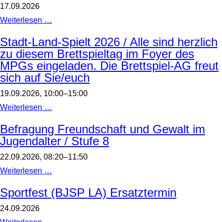
17.09.2026
Sportfest
Weiterlesen …
(BJSP
LA)
Stadt-Land-Spielt 2026 / Alle sind herzlich
zu diesem Brettspieltag im Foyer des
MPGs eingeladen. Die Brettspiel-AG freut
sich auf Sie/euch
19.09.2026, 10:00–15:00
Stadt-
Weiterlesen …
Land-
Spielt
Befragung Freundschaft und Gewalt im
2026
Jugendalter / Stufe 8
/
Alle
sind
22.09.2026, 08:20–11:50
herzlich
zu
Befragung
Weiterlesen …
diesem
Freundschaft
Brettspieltag
und
Sportfest (BJSP LA) Ersatztermin
im
Gewalt
Foyer
im
24.09.2026
des
Jugendalter
MPGs
/
Sportfest