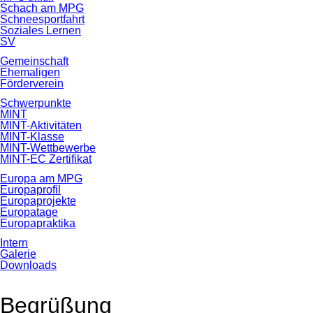
Schach am MPG
Schneesportfahrt
Soziales Lernen
SV
Gemeinschaft
Ehemaligen
Förderverein
Schwerpunkte
MINT
MINT-Aktivitäten
MINT-Klasse
MINT-Wettbewerbe
MINT-EC Zertifikat
Europa am MPG
Europaprofil
Europaprojekte
Europatage
Europapraktika
Intern
Galerie
Downloads
Begrüßung