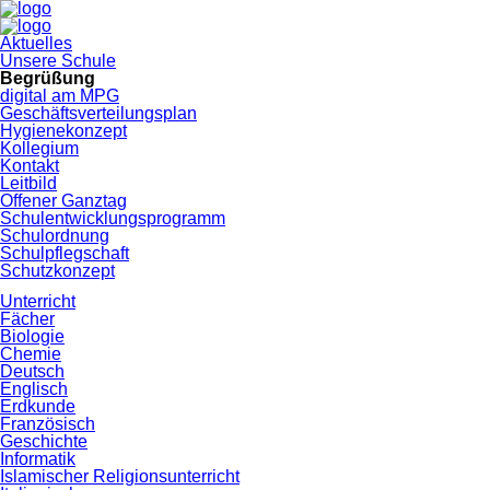
Navigation
Aktuelles
überspringen
Unsere Schule
Begrüßung
digital am MPG
Geschäftsverteilungsplan
Hygienekonzept
Kollegium
Kontakt
Leitbild
Offener Ganztag
Schulentwicklungsprogramm
Schulordnung
Schulpflegschaft
Schutzkonzept
Unterricht
Fächer
Biologie
Chemie
Deutsch
Englisch
Erdkunde
Französisch
Geschichte
Informatik
Islamischer Religionsunterricht