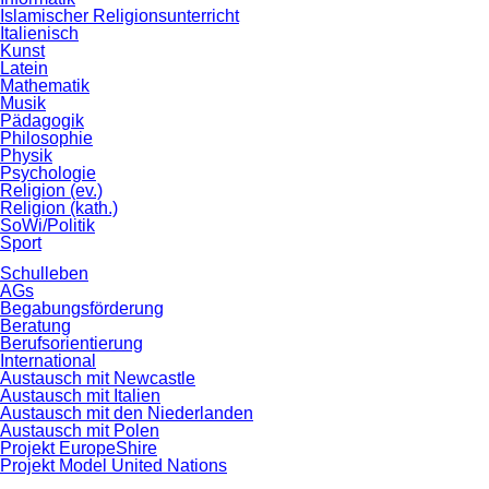
Islamischer Religionsunterricht
Italienisch
Kunst
Latein
Mathematik
Musik
Pädagogik
Philosophie
Physik
Psychologie
Religion (ev.)
Religion (kath.)
SoWi/Politik
Sport
Schulleben
AGs
Begabungsförderung
Beratung
Berufsorientierung
International
Austausch mit Newcastle
Austausch mit Italien
Austausch mit den Niederlanden
Austausch mit Polen
Projekt EuropeShire
Projekt Model United Nations