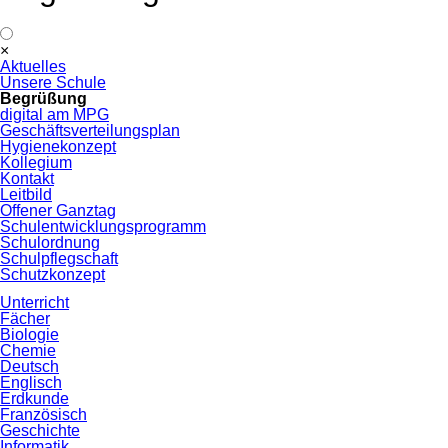
Navigation
×
überspringen
Aktuelles
Unsere Schule
Begrüßung
digital am MPG
Geschäftsverteilungsplan
Hygienekonzept
Kollegium
Kontakt
Leitbild
Offener Ganztag
Schulentwicklungsprogramm
Schulordnung
Schulpflegschaft
Schutzkonzept
Unterricht
Fächer
Biologie
Chemie
Deutsch
Englisch
Erdkunde
Französisch
Geschichte
Informatik