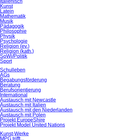
Italienisch
Kunst
Latein
Mathematik
Musik
Pädagogik
Philosophie
Physik
Psychologie
Religion (ev.)
Religion (kath.)
SoWi/Politik
Sport
Schulleben
AGs
Begabungsförderung
Beratung
Berufsorientierung
International
Austausch mit Newcastle
Austausch mit Italien
Austausch mit den Niederlanden
Austausch mit Polen
Projekt EuropeShire
Projekt Model United Nations
Kunst-Werke
MPG trifft...