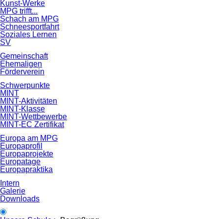
Kunst-Werke
MPG trifft...
Schach am MPG
Schneesportfahrt
Soziales Lernen
SV
Gemeinschaft
Ehemaligen
Förderverein
Schwerpunkte
MINT
MINT-Aktivitäten
MINT-Klasse
MINT-Wettbewerbe
MINT-EC Zertifikat
Europa am MPG
Europaprofil
Europaprojekte
Europatage
Europapraktika
Intern
Galerie
Downloads