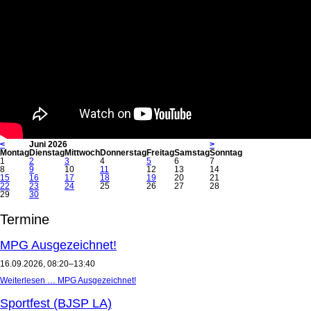
<
Juni 2026
>
Mo
ntag
Di
enstag
Mi
ttwoch
Do
nnerstag
Fr
eitag
Sa
mstag
So
nntag
1
2
3
4
5
6
7
8
9
10
11
12
13
14
15
16
17
18
19
20
21
22
23
24
25
26
27
28
29
30
Termine
MPG Ausgezeichnet!
16.09.2026, 08:20–13:40
Weiterlesen …
MPG Ausgezeichnet!
Sportfest (BJSP LA)