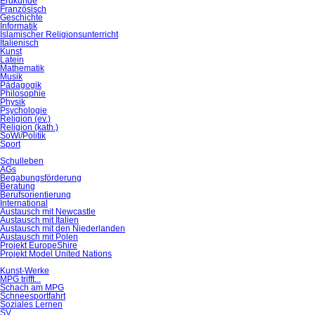
Erdkunde
Französisch
Geschichte
Informatik
Islamischer Religionsunterricht
Italienisch
Kunst
Latein
Mathematik
Musik
Pädagogik
Philosophie
Physik
Psychologie
Religion (ev.)
Religion (kath.)
SoWi/Politik
Sport
Schulleben
AGs
Begabungsförderung
Beratung
Berufsorientierung
International
Austausch mit Newcastle
Austausch mit Italien
Austausch mit den Niederlanden
Austausch mit Polen
Projekt EuropeShire
Projekt Model United Nations
Kunst-Werke
MPG trifft...
Schach am MPG
Schneesportfahrt
Soziales Lernen
SV