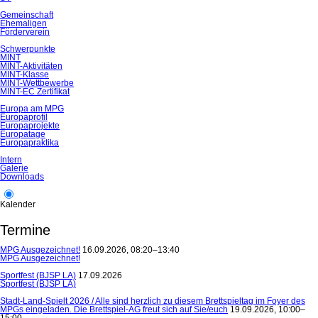
Gemeinschaft
Ehemaligen
Förderverein
Schwerpunkte
MINT
MINT-Aktivitäten
MINT-Klasse
MINT-Wettbewerbe
MINT-EC Zertifikat
Europa am MPG
Europaprofil
Europaprojekte
Europatage
Europapraktika
Intern
Galerie
Downloads
Kalender
Termine
MPG Ausgezeichnet!
16.09.2026, 08:20–13:40
MPG Ausgezeichnet!
Sportfest (BJSP LA)
17.09.2026
Sportfest (BJSP LA)
Stadt-Land-Spielt 2026 / Alle sind herzlich zu diesem Brettspieltag im Foyer des
MPGs eingeladen. Die Brettspiel-AG freut sich auf Sie/euch
19.09.2026, 10:00–
15:00