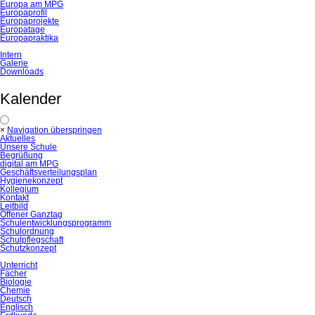
Europa am MPG
Europaprofil
Europaprojekte
Europatage
Europapraktika
Intern
Galerie
Downloads
Kalender
×
Navigation überspringen
Aktuelles
Unsere Schule
Begrüßung
digital am MPG
Geschäftsverteilungsplan
Hygienekonzept
Kollegium
Kontakt
Leitbild
Offener Ganztag
Schulentwicklungsprogramm
Schulordnung
Schulpflegschaft
Schutzkonzept
Unterricht
Fächer
Biologie
Chemie
Deutsch
Englisch