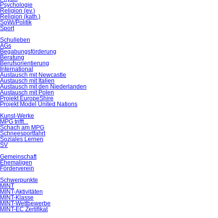
Psychologie
Religion (ev.)
Religion (kath.)
SoWi/Politik
Sport
Schulleben
AGs
Begabungsförderung
Beratung
Berufsorientierung
International
Austausch mit Newcastle
Austausch mit Italien
Austausch mit den Niederlanden
Austausch mit Polen
Projekt EuropeShire
Projekt Model United Nations
Kunst-Werke
MPG trifft...
Schach am MPG
Schneesportfahrt
Soziales Lernen
SV
Gemeinschaft
Ehemaligen
Förderverein
Schwerpunkte
MINT
MINT-Aktivitäten
MINT-Klasse
MINT-Wettbewerbe
MINT-EC Zertifikat