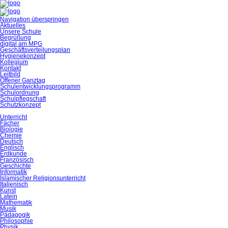
Navigation überspringen
Aktuelles
Unsere Schule
Begrüßung
digital am MPG
Geschäftsverteilungsplan
Hygienekonzept
Kollegium
Kontakt
Leitbild
Offener Ganztag
Schulentwicklungsprogramm
Schulordnung
Schulpflegschaft
Schutzkonzept
Unterricht
Fächer
Biologie
Chemie
Deutsch
Englisch
Erdkunde
Französisch
Geschichte
Informatik
Islamischer Religionsunterricht
Italienisch
Kunst
Latein
Mathematik
Musik
Pädagogik
Philosophie
Physik