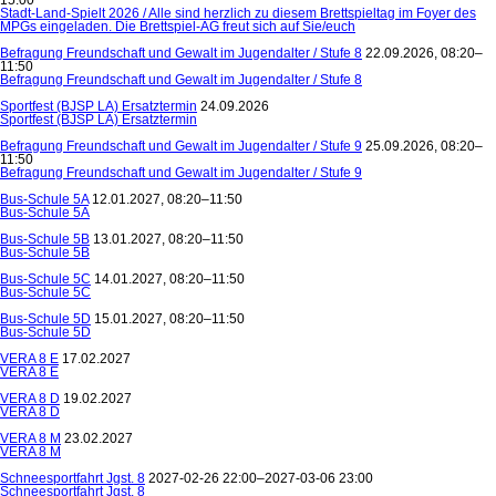
Stadt-Land-Spielt 2026 / Alle sind herzlich zu diesem Brettspieltag im Foyer des
MPGs eingeladen. Die Brettspiel-AG freut sich auf Sie/euch
Befragung Freundschaft und Gewalt im Jugendalter / Stufe 8
22.09.2026, 08:20–
11:50
Befragung Freundschaft und Gewalt im Jugendalter / Stufe 8
Sportfest (BJSP LA) Ersatztermin
24.09.2026
Sportfest (BJSP LA) Ersatztermin
Befragung Freundschaft und Gewalt im Jugendalter / Stufe 9
25.09.2026, 08:20–
11:50
Befragung Freundschaft und Gewalt im Jugendalter / Stufe 9
Bus-Schule 5A
12.01.2027, 08:20–11:50
Bus-Schule 5A
Bus-Schule 5B
13.01.2027, 08:20–11:50
Bus-Schule 5B
Bus-Schule 5C
14.01.2027, 08:20–11:50
Bus-Schule 5C
Bus-Schule 5D
15.01.2027, 08:20–11:50
Bus-Schule 5D
VERA 8 E
17.02.2027
VERA 8 E
VERA 8 D
19.02.2027
VERA 8 D
VERA 8 M
23.02.2027
VERA 8 M
Schneesportfahrt Jgst. 8
2027-02-26 22:00–2027-03-06 23:00
Schneesportfahrt Jgst. 8